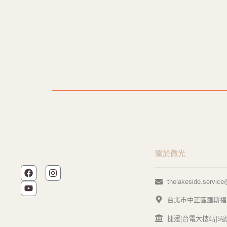
關於微光
thelakeside.servic
台北市中正區羅斯福路
捷運[台電大樓站]5