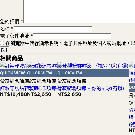
您的評價
*
名稱
*
電子郵件地址
*
在
瀏覽器
中儲存顯示名稱、電子郵件地址及個人網站網址，
相關商品
QUICK VIEW
QUICK VIEW
QUICK VIEW
骨灰紀念項鍊
骨灰紀念項鍊
骨灰紀念項鍊
QU
訂製守護晶石項鍊
骨灰紀念項鍊-小喵陪你
骨灰紀念項鍊 – 你的星球(有鑽)
NT$
10,480
NT$
2,650
NT$
2,650
骨
鍊
骨
鍊
(銀
N