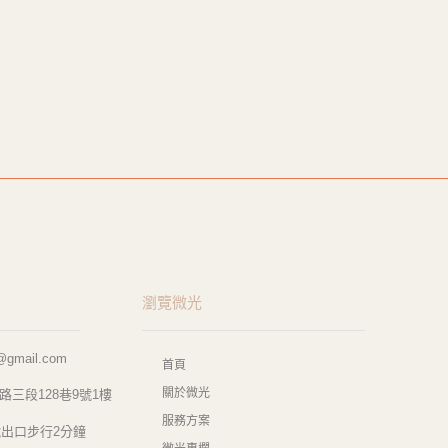
瀏覽微光
e@gmail.com
首頁
關於微光
三段128巷9號1樓
服務方案
號出口步行2分鐘