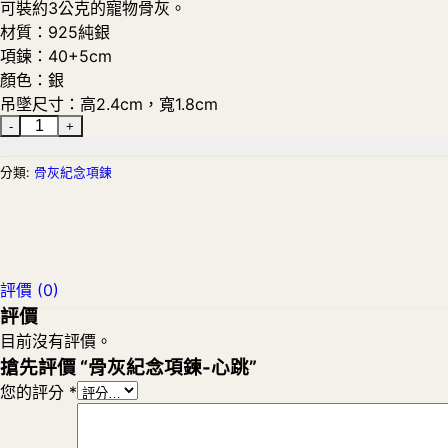
可裝約3公克的寵物骨灰。
材質：925純銀
項鍊：40+5cm
顏色：銀
吊墜尺寸：高2.4cm，寬1.8cm
分類:
骨灰紀念項鍊
評價 (0)
評價
目前沒有評價。
搶先評價 “骨灰紀念項鍊-心跳”
您的評分
*