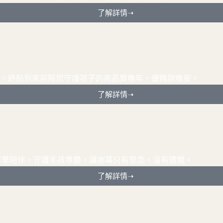
了解詳情➝
。終點到來前陪您守護孩子的高品質晚年，優雅說晚安。
了解詳情➝
用專業陪伴，守護毛孩尊嚴，讓謝幕只有思念，沒有遺憾。
了解詳情➝