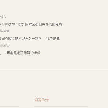
無留言
多年經驗中，微光團隊常遇到許多深陷焦慮
尚無留言
共同心願：能不能再久一點？ 「拜託陪我
尚無留言
」，可能是毛孩隱藏的求救
瀏覽微光