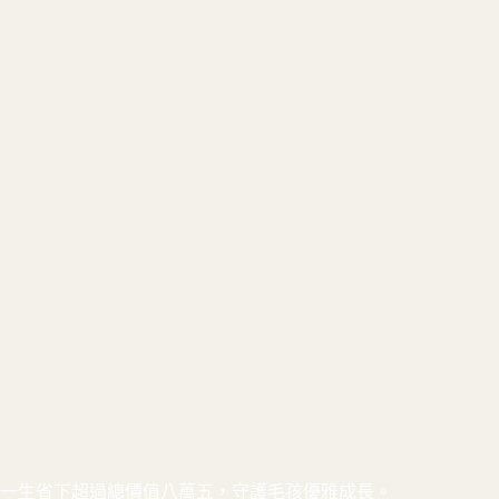
一生省下超過總價值八萬五，守護毛孩優雅成長。