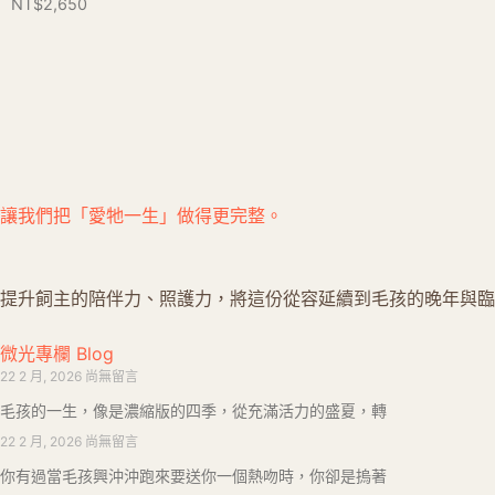
NT$
2,650
讓我們把「愛牠⼀⽣」做得更完整。
提升飼主的陪伴力、照護力，將這份從容延續到毛孩的晚年與臨
微光專欄 Blog
22 2 月, 2026
尚無留言
毛孩的一生，像是濃縮版的四季，從充滿活力的盛夏，轉
22 2 月, 2026
尚無留言
你有過當毛孩興沖沖跑來要送你一個熱吻時，你卻是摀著