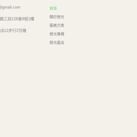
e@gmail.com
首頁
關於微光
三段128巷9號1樓
服務方案
號出口步行2分鐘
微光專欄
微光產品